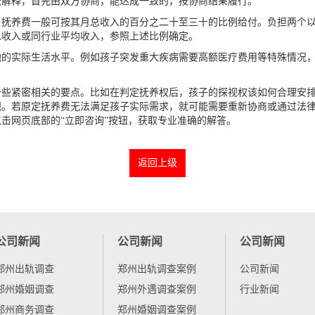
法解释，首先由双方协商，能达成一致的，按协商结果履行。
，抚养费一般可按其月总收入的百分之二十至三十的比例给付。负担两个
总收入或同行业平均收入，参照上述比例确定。
地的实际生活水平。例如孩子突发重大疾病需要高额医疗费用等特殊情况
。
一些紧密相关的要点。比如在判定抚养权后，孩子的探视权该如何合理安
视。若原定抚养费无法满足孩子实际需求，就可能需要重新协商或通过法
击网页底部的“立即咨询”按钮，获取专业准确的解答。
返回上级
公司新闻
公司新闻
公司新闻
郑州出轨调查
郑州出轨调查案例
公司新闻
郑州婚姻调查
郑州外遇调查案例
行业新闻
郑州商务调查
郑州婚姻调查案例