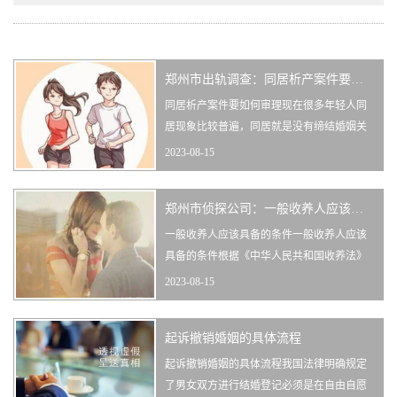
郑州市出轨调查：同居析产案件要如何审理
同居析产案件要如何审理现在很多年轻人同
居现象比较普遍，同居就是没有缔结婚姻关
系但是共同生活在一起，当然同居关系中自
2023-08-15
然会涉及财产分割问题，特别是分手时，我
国法律对同居析产纠纷有明确规定，到底同
郑州市侦探公司：一般收养人应该具备的条件
居析产案件要如何审理？下面诉宁网小编为
您详细介绍。一、同居析产案件要如何审理
一般收养人应该具备的条件一般收养人应该
个人财产：个人所有的财产一
具备的条件根据《中华人民共和国收养法》
规定，收养人应同时具备的条件为：1、无子
2023-08-15
女所谓“无子女”是指收养人既没有亲生子
女，也没有养子女和继子女。2、有抚养教育
起诉撤销婚姻的具体流程
被收养人的能力所谓“有抚养教育被收养人的
能力”，是指收养人应当具有完全民事行为能
起诉撤销婚姻的具体流程我国法律明确规定
力，在身
了男女双方进行结婚登记必须是在自由自愿