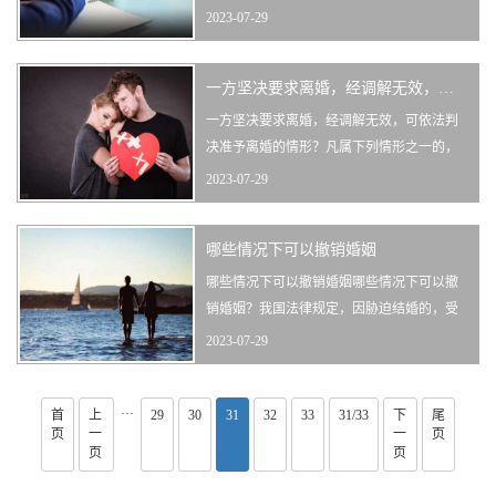
的情况下，如果一方是由于受胁迫结婚的，
2023-07-29
在法律上是不受认可的，属于无效婚姻。无
效婚姻是可以申请撤销的，需要经过一定的
一方坚决要求离婚，经调解无效，可依法判决准予离婚的情形？
程序来完成。那么起诉撤销婚姻的具体流程
是什么？下文诉宁网小编为您整理了一些相
一方坚决要求离婚，经调解无效，可依法判
关资料，以供参考。一、起诉撤销婚姻···
决准予离婚的情形？凡属下列情形之一的，
视为夫妻感情确已破裂。一方坚决要求离
2023-07-29
婚，经调解无效，也可依法判决准予离婚。
1、一方患有法定禁止结婚疾病的，或一方有
哪些情况下可以撤销婚姻
生理缺陷，或其它
哪些情况下可以撤销婚姻哪些情况下可以撤
销婚姻？我国法律规定，因胁迫结婚的，受
胁迫的一方可以向婚姻登记机关或者人民法
2023-07-29
院请求撤销该婚姻。受胁迫一方的婚姻关系
当事人本人，应当在登记之日起1年内或被非
···
首
上
29
30
法限制人身自由应在恢复自由之日起1年内，
31
32
33
31/33
下
尾
页
一
一
页
向法院或者登记机关提出撤销婚姻请求的。
页
页
下面诉宁网小编为您详细介绍可撤销···